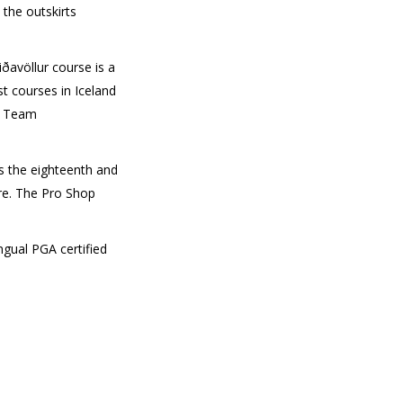
 the outskirts
ðavöllur course is a
st courses in Iceland
ur Team
s the eighteenth and
ere. The Pro Shop
ngual PGA certified