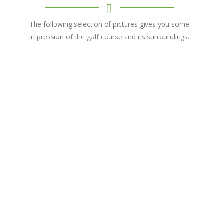
The following selection of pictures gives you some
impression of the golf course and its surroundings.