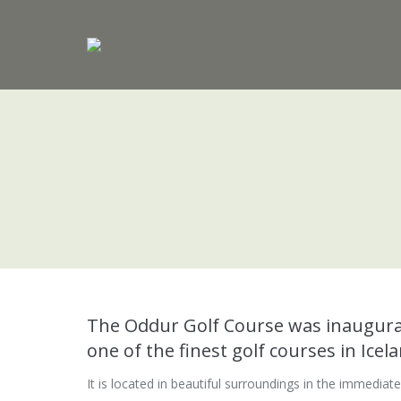
The Oddur Golf Course was inaugura
one of the finest golf courses in Icela
It is located in beautiful surroundings in the immediate