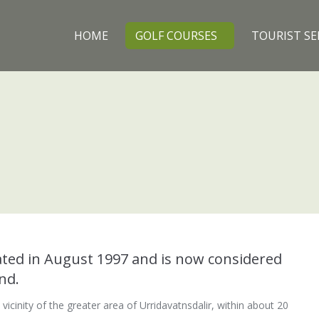
HOME
GOLF COURSES
TOURIST SE
ted in August 1997 and is now considered
nd.
 vicinity of the greater area of Urridavatnsdalir, within about 20